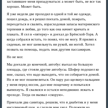
заставившее меня призадуматься: а может быть, не все так
хорошо. Может быть.
Я уже недели две проходил в одной и той же одежде,
пошел дождь, и я решил поехать домой, пожрать,
переодеться и свалить, израсходовав запасы материнского
терпения и любви, до того как она начнет кричать и
плакать. Я сел в «пятерку» и доехал до Брёнсхой-Торв. А
когда собрался встать, то понял, что не могу. Я прилип к
сиденью, не мог шевельнуть ни рукой, ни ногой. Хотел
позвать на помощь, подать знак другим пассажирам.
Но не мог.
Мы доехали до конечной, автобус въехал на большую
площадь, где стояли другие автобусы. Шофер подошел ко
мне, сказал, что надо выходить, что он собирается домой.
Но я не мог пошевелиться. Он пару раз щелкнул пальцами
у меня перед носом, дал мне пощечину и попытался
выпихнуть. Я свалился и остался неподвижно лежать в
проходе. Тогда он вызвал «скорую».
Приехали два санитара, решили, что я диабетик и у меня
инсулиновый шок, и сделали мне укол. Положили на