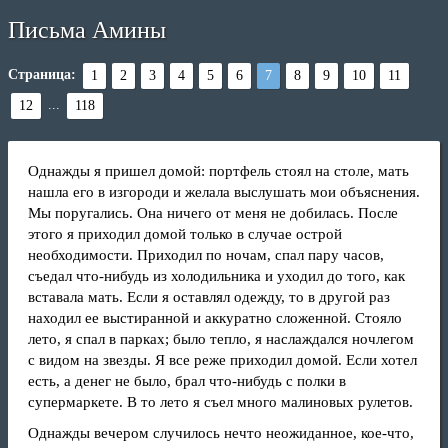
Письма Амины
Страница:
1
2
3
4
5
6
7
8
9
10
11
...
12
118
Однажды я пришел домой: портфель стоял на столе, мать
нашла его в изгороди и желала выслушать мои объяснения.
Мы поругались. Она ничего от меня не добилась. После
этого я приходил домой только в случае острой
необходимости. Приходил по ночам, спал пару часов,
съедал что-нибудь из холодильника и уходил до того, как
вставала мать. Если я оставлял одежду, то в другой раз
находил ее выстиранной и аккуратно сложенной. Стояло
лето, я спал в парках; было тепло, я наслаждался ночлегом
с видом на звезды. Я все реже приходил домой. Если хотел
есть, а денег не было, брал что-нибудь с полки в
супермаркете. В то лето я съел много малиновых рулетов.
Однажды вечером случилось нечто неожиданное, кое-что,