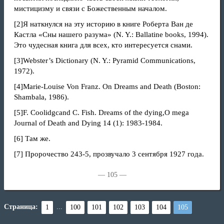
мистицизму и связи с Божественным началом.
[2]
Я наткнулся на эту историю в книге Роберта Ван де
Кастла «Сны нашего разума» (N. Y.: Ballatine books, 1994).
Это чудесная книга для всех, кто интересуется снами.
[3]
Webster’s Dictionary (N. Y.: Pyramid Communications,
1972).
[4]
Marie-Louise Von Franz. On Dreams and Death (Boston:
Shambala, 1986).
[5]
F. Coolidgcand С. Fish. Dreams of the dying,О mega
Journal of Death and Dying 14 (1): 1983-1984.
[6]
Там же.
[7]
Пророчество 243-5, прозвучало 3 сентября 1927 года.
— 105 —
Страница:
...
1
100
101
102
103
104
105