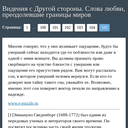
Видения с Другой стороны. Слова любви,
преодолевшие границы миров
Страница:
...
1
100
101
102
103
104
105
Многие говорят, что у них возникает ощущение, будто бы
умерший сейчас находится где-то поблизости или даже в
одной с ними комнате. Вы должны признать право
скорбящего на чувство близости с умершим или
ощущение его присутствия рядом. Вам могут рассказать
сон, в котором умерший человек вернулся. Если кто-то
доверит вам тайну такого сна, уважайте ее. Возможно,
именно этот сон повернет вектор печали по направлению к
надежде.
www.e-puzzle.ru
[1]
Эммануил Сведенборг (1688-1772) был одним из
передовых ученых и литераторов своего времени. Он
посвятил последнюю часть своей жизни теологии,