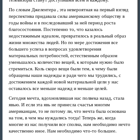
телевизоры станут доступными всем и каждому.
По словам Джелентера , эта невероятная на первый взгляд
перспектива придавала силы американскому обществу в
годы войны и в последовавший за ней период роста
благосостояния. Постепенно то, что казалось
недостижимым идеалом, превратилось в реальный образ
жизни множества людей. Но по мере достижения все
большего успеха в вопросах удовлетворения
материальных потребностей, естественным образом
уменьшалось количество вещей, к которым нужно было
стремиться. Коль скоро вещи были тем, к чему были
обращены наши надежды и ради чего мы трудились, с
достижением каждой новой материальной цели у нас
оставалось все меньше надежд и меньше целей.
Сегодня мечта, вдохновлявшая нас полвека назад, стала
явью. И если эта явь не принесла счастья многим
американцам, то не потому ли, что мечта была основана
на том, в чем мы нуждались тогда! Теперь же, когда
многие из нас получили все сполна, нам необходимо нечто
качественно иное. Нам необходимо что-то большее.