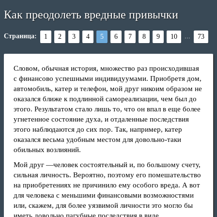
Как преодолеть вредные привычки
Страница:
...
1
2
3
4
5
6
7
8
9
10
73
Словом, обычная история, множество раз происходившая
с финансово успешными индивидуумами. Приобретя дом,
автомобиль, катер и телефон, мой друг никоим образом не
оказался ближе к подлинной самореализации, чем был до
этого. Результатом стало лишь то, что он впал в еще более
угнетенное состояние духа, и отдаленные последствия
этого наблюдаются до сих пор. Так, например, катер
оказался весьма удобным местом для довольно-таки
обильных возлияний.
Мой друг —человек состоятельный и, по большому счету,
сильная личность. Вероятно, поэтому его помешательство
на приобретениях не причинило ему особого вреда. А вот
для человека с меньшими финансовыми возможностями
или, скажем, для более уязвимой личности это могло бы
иметь довольно пагубные последствия в виде