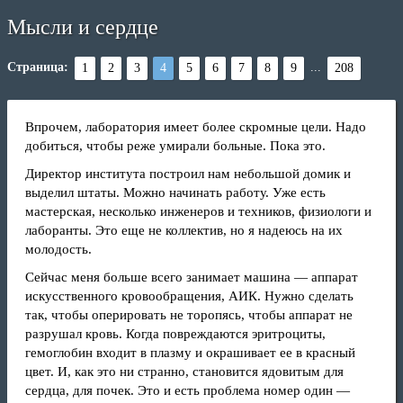
Мысли и сердце
Страница:
...
1
2
3
4
5
6
7
8
9
208
Впрочем, лаборатория имеет более скромные цели. Надо
добиться, чтобы реже умирали больные. Пока это.
Директор института построил нам небольшой домик и
выделил штаты. Можно начинать работу. Уже есть
мастерская, несколько инженеров и техников, физиологи и
лаборанты. Это еще не коллектив, но я надеюсь на их
молодость.
Сейчас меня больше всего занимает машина — аппарат
искусственного кровообращения, АИК. Нужно сделать
так, чтобы оперировать не торопясь, чтобы аппарат не
разрушал кровь. Когда повреждаются эритроциты,
гемоглобин входит в плазму и окрашивает ее в красный
цвет. И, как это ни странно, становится ядовитым для
сердца, для почек. Это и есть проблема номер один —