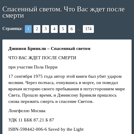
Спасенный светом. Что Вас ждет после
смерти
Страница:
...
1
2
3
4
5
6
174
Дэннион Бринкли – Спасенный светом
ЧТО ВАС ЖДЕТ ПОСЛЕ СМЕРТИ
при участии Пола Перри
17 сентября 1975 года автор этой книги был убит ударом
молнии. Через полчаса, очнувшись в морге, он поведал
врачам историю своего пребывания в потустороннем мире
Света. Прошло время, и Дэннисону Бринкли пришлось
снова пережить смерть и спасение Светом.
Лонгфелло Москва
УДК 11 ББК 87.21 Б 87
ISBN-598442-006-6 Saved by the Light