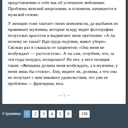
представлению о себе как об успешном любовнике.
Проблема женской аноргазмии, в основном, начинается в
мужской голове.
У женщин тоже хватает своих комплексов, да вдобавок их
прививают мужчины, которые всюду видят фотографии
полуголых красоток и выдвигают жене претензии: «А ты
почему не такая? Иди грудь подтяни, живот убери».
Сколько раз я слышала от пациентов: «Она меня не
возбуждает — растолстела». А ты сам, голубчик, что, за
эти годы похудел, похорошел? Но нет, у него позиция
такая: «Женщина должна меня возбуждать, а я мужчина, у
меня лишь бы стояло». Ему, видите ли, должны, а что она
не получает с ним никакого удовольствия, это уже ее
проблемы — фригидная, мол.
— 1 —
Страница:
...
1
2
3
4
5
6
150