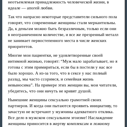
неотъемлемая принадлежность человеческой жизни, в
идеале — апогей любви.
Так что напрасно некоторые представители сильного пола
говорят, что современные женщины стали меркантильны.
Да, к деньгам можно быть безразличным, только если они
в неограниченном количестве, и все же презренный металл
не занимает первостепенного места в числе женских
приоритетов.
Многие мои пациентки, не удовлетворенные своей
интимной жизнью, говорят: “Муж мало зарабатывает, но я
готова с этим примириться, если бы в постели у нас все
было хорошо. А из-за того, что в сексе у нас полный
разлад, мы часто ссоримся, и семейная жизнь
невыносима”. На примере этих женщин вы, мои читатели,
убедитесь, что они ничуть не кривят душой.
Нынешние женщины сексуально грамотней своих
партнеров. И когда они пытаются проявить инициативу, то
зачастую не встречают у мужчины адекватного отклика.
Все дело в мужском сексуальном эгоизме! Наслаждение
женщины приносится в жертву комплексам и ложному