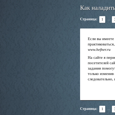
Как наладит
Страница:
...
1
Если вы имеете
практиковаться,
www.hefner.ru
На сайте я пер
посетителей са
задания помогу
только изменив
следовательно,
Страница:
...
1