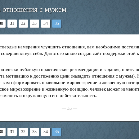
ь отношения с мужем
30
31
32
33
34
35
 твердые намерения улучшить отношения, вам необходимо постоян
 совершенствуя себя. Для этого мною создан сайт поддержки этой 
иодически публикую практические рекомендации и задания, призван
йта мотивацию к достижению цели (наладить отношения с мужем). К
т вам сформировать правильное мировоззрение и жизненную позици
 свое мировоззрение и жизненную позицию, человек может изменить
 изменить и окружающую его действительность.
— 35 —
30
31
32
33
34
35