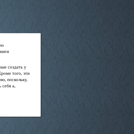
но
книги
ные создать у
роме того, эти
ю, поскольку,
 себя а,