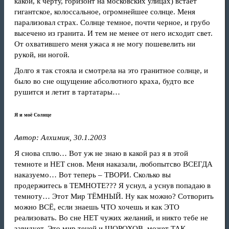
какой, к черту, горизонт на московских улицах) встает
гигантское, колоссальное, огромнейшее солнце. Меня
парализовал страх. Солнце темное, почти черное, и грубо
высечено из гранита. И тем не менее от него исходит свет.
От охватившего меня ужаса я не могу пошевелить ни
рукой, ни ногой.
Долго я так стояла и смотрела на это гранитное солнце, и
было во сне ощущение абсолютного краха, будто все
рушится и летит в тартатары…
Я и моё Солнце
Автор: Алхимик, 30.1.2003
Я снова сплю… Вот уж не знаю в какой раз я в этой
темноте и НЕТ снов. Меня наказали, любопытсво ВСЕГДА
наказуемо… Вот теперь – ТВОРИ. Сколько вы
продержитесь в ТЕМНОТЕ??? Я уснул, а уснув попадаю в
темноту… Этот Мир ТЁМНЫЙ. Ну как можно? Сотворить
можно ВСЁ, если знаешь ЧТО хочешь и как ЭТО
реализовать. Во сне НЕТ чужих желаний, и никто тебе не
завидует. Это мир теней и ШОРОХОВ, может ТАК