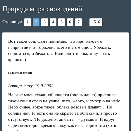
Природа мира сновидений
Страница:
...
1
2
3
4
5
6
7
1516
Вот такой сон. Сама понимаю, что идет какое‑то
неприятие и отторжение всего в этом сне… Убежать,
спрятаться, избежать… Надоели эти сны, хочу спать
крепко. :)
Гранитное солнце
Автор: mary, 19.9.2002
На заре моей туманной юности (очень давно) приснился
такой сон: я стою на улице, лето, жарко, и смотрю на небо.
Небо синее, яркое такое, облака розовые плывут… Но
солнца нет. То есть оно не скрыто за облаками, а просто
отсутствует. "Не должно так быть", – думаю я. И вдруг
через некоторое время я вижу, как из‑за горизонта (хотя