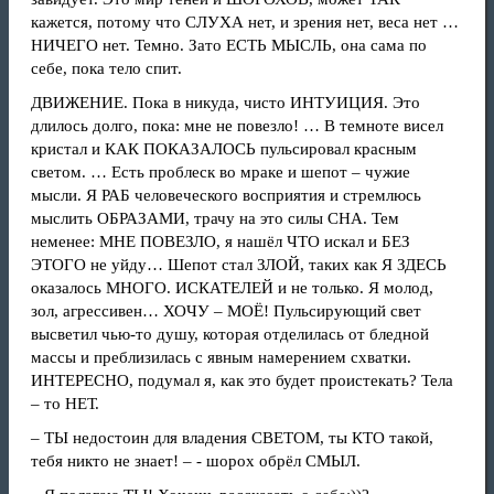
кажется, потому что СЛУХА нет, и зрения нет, веса нет …
НИЧЕГО нет. Темно. Зато ЕСТЬ МЫСЛЬ, она сама по
себе, пока тело спит.
ДВИЖЕНИЕ. Пока в никуда, чисто ИНТУИЦИЯ. Это
длилось долго, пока: мне не повезло! … В темноте висел
кристал и КАК ПОКАЗАЛОСЬ пульсировал красным
светом. … Есть проблеск во мраке и шепот – чужие
мысли. Я РАБ человеческого восприятия и стремлюсь
мыслить ОБРАЗАМИ, трачу на это силы СНА. Тем
неменее: МНЕ ПОВЕЗЛО, я нашёл ЧТО искал и БЕЗ
ЭТОГО не уйду… Шепот стал ЗЛОЙ, таких как Я ЗДЕСЬ
оказалось МНОГО. ИСКАТЕЛЕЙ и не только. Я молод,
зол, агрессивен… ХОЧУ – МОЁ! Пульсирующий свет
высветил чью‑то душу, которая отделилась от бледной
массы и преблизилась с явным намерением схватки.
ИНТЕРЕСНО, подумал я, как это будет проистекать? Тела
– то НЕТ.
– ТЫ недостоин для владения СВЕТОМ, ты КТО такой,
тебя никто не знает! – ‑ шорох обрёл СМЫЛ.